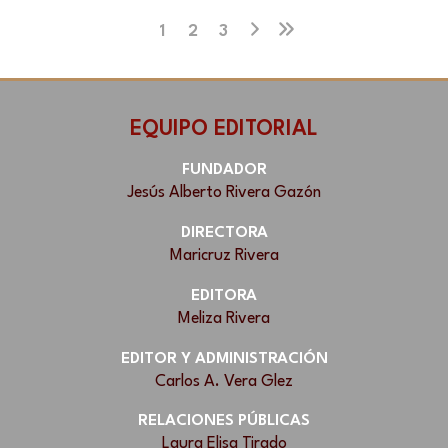
1
2
3
EQUIPO EDITORIAL
FUNDADOR
Jesús Alberto Rivera Gazón
DIRECTORA
Maricruz Rivera
EDITORA
Meliza Rivera
EDITOR Y ADMINISTRACIÓN
Carlos A. Vera Glez
RELACIONES PÚBLICAS
Laura Elisa Tirado