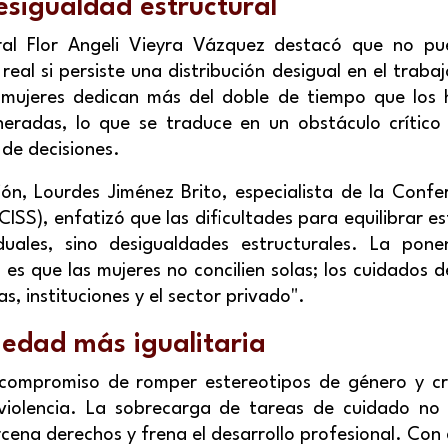
desigualdad estructural
ral Flor Angeli Vieyra Vázquez destacó que no p
real si persiste una distribución desigual en el trab
s mujeres dedican más del doble de tiempo que los 
eradas, lo que se traduce en un obstáculo crítico
 de decisiones.
ión, Lourdes Jiménez Brito, especialista de la Confe
CISS), enfatizó que las dificultades para equilibrar es
iduales, sino desigualdades estructurales. La pon
 es que las mujeres no concilien solas; los cuidados
s, instituciones y el sector privado".
iedad más igualitaria
 compromiso de romper estereotipos de género y cr
 violencia. La sobrecarga de tareas de cuidado no 
rcena derechos y frena el desarrollo profesional. Con 