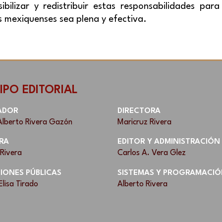
sibilizar y redistribuir estas responsabilidades par
es mexiquenses sea plena y efectiva.
IPO EDITORIAL
ADOR
DIRECTORA
Alberto Rivera Gazón
Maricruz Rivera
RA
EDITOR Y ADMINISTRACIÓN
 Rivera
Carlos A. Vera Glez
IONES PÚBLICAS
SISTEMAS Y PROGRAMACIÓ
Elisa Tirado
Alberto Rivera