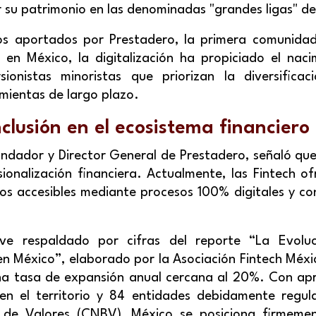
 su patrimonio en las denominadas "grandes ligas" de 
s aportados por Prestadero, la primera comunida
 en México, la digitalización ha propiciado el na
ionistas minoristas que priorizan la diversificac
amientas de largo plazo.
clusión en el ecosistema financiero
dador y Director General de Prestadero, señaló que 
ionalización financiera. Actualmente, las Fintech of
os accesibles mediante procesos 100% digitales y co
e respaldado por cifras del reporte “La Evoluc
 en México”, elaborado por la Asociación Fintech Méxic
una tasa de expansión anual cercana al 20%. Con a
n el territorio y 84 entidades debidamente regul
 de Valores (CNBV), México se posiciona firmem