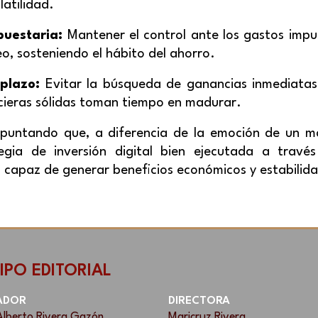
latilidad.
puestaria:
Mantener el control ante los gastos impul
o, sosteniendo el hábito del ahorro.
 plazo:
Evitar la búsqueda de ganancias inmediatas 
ncieras sólidas toman tiempo en madurar.
e apuntando que, a diferencia de la emoción de un 
egia de inversión digital bien ejecutada a travé
s capaz de generar beneficios económicos y estabilid
IPO EDITORIAL
ADOR
DIRECTORA
Alberto Rivera Gazón
Maricruz Rivera