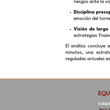
riesgos ante la vo
Disciplina presu
emoción del torne
Visión de largo
estrategias fina
El análisis concluy
minutos, una estrat
reguladas actuales e
EQU
FUND
Jesús 