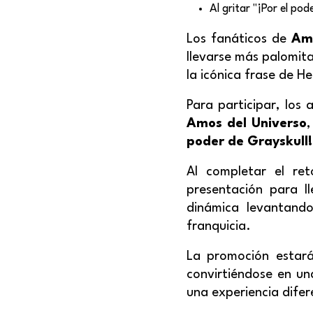
Al gritar "¡Por el po
Los fanáticos de
Amo
llevarse más palomita
la icónica frase de H
Para participar, los
Amos del Universo
,
poder de Grayskull!
Al completar el re
presentación para l
dinámica levantand
franquicia.
La promoción estará
convirtiéndose en un
una experiencia difere