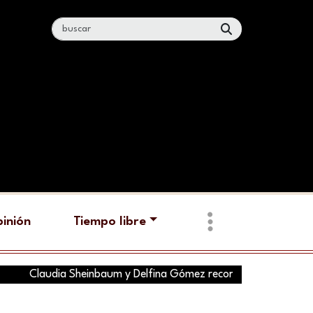
inión
Tiempo libre
laudia Sheinbaum y Delfina Gómez recorren hoy tres municipios