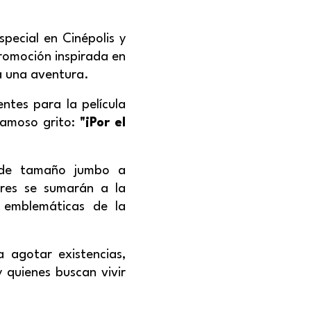
pecial en Cinépolis y
promoción inspirada en
a una aventura.
ntes para la película
famoso grito:
"¡Por el
n de tamaño jumbo a
ores se sumarán a la
 emblemáticas de la
 agotar existencias,
 quienes buscan vivir