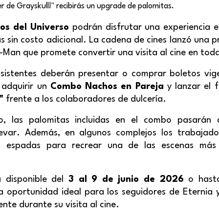
der de Grayskull!" recibirás un upgrade de palomitas.
s del Universo
podrán disfrutar una experiencia es
s sin costo adicional. La cadena de cines lanzó una 
e-Man que promete convertir una visita al cine en tod
 asistentes deberán presentar o comprar boletos vige
 adquirir un
Combo Nachos en Pareja
y lanzar el 
"
frente a los colaboradores de dulcería.
to, las palomitas incluidas en el combo pasará
levar. Además, en algunos complejos los trabajad
o espadas para recrear una de las escenas más
 disponible del
3 al 9 de junio de 2026
o hasta
a oportunidad ideal para los seguidores de Eternia y
nte durante su visita al cine.