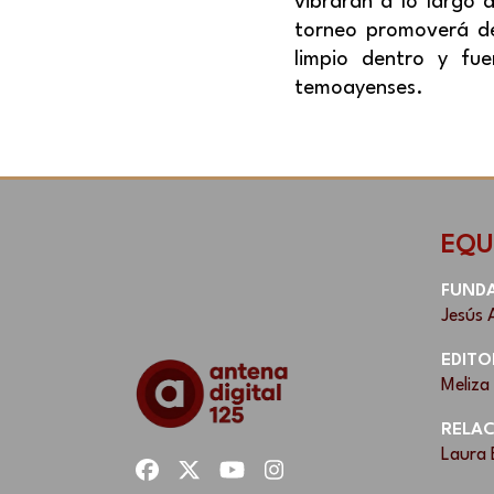
vibrarán a lo largo 
torneo promoverá de 
limpio dentro y fue
temoayenses.
EQU
FUND
Jesús 
EDITO
Meliza
RELAC
Laura 