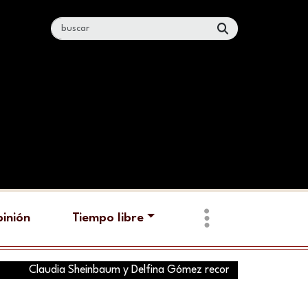
inión
Tiempo libre
laudia Sheinbaum y Delfina Gómez recorren hoy tres municipios