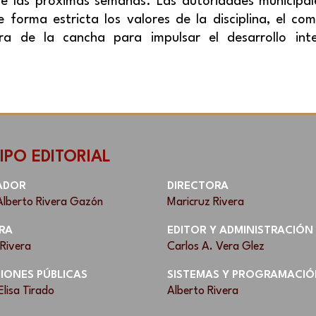
de las próximas semanas. Las autoridades municipa
forma estricta los valores de la disciplina, el co
ra de la cancha para impulsar el desarrollo inte
IPO EDITORIAL
ADOR
DIRECTORA
Alberto Rivera Gazón
Maricruz Rivera
RA
EDITOR Y ADMINISTRACIÓN
 Rivera
Carlos A. Vera Glez
IONES PÚBLICAS
SISTEMAS Y PROGRAMACIÓ
Elisa Tirado
Alberto Rivera