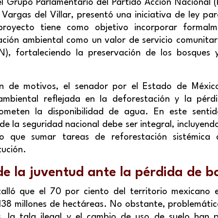
el Grupo Parlamentario del Partido Acción Nacional 
 Vargas del Villar, presentó una iniciativa de ley pa
l proyecto tiene como objetivo incorporar formalm
ación ambiental como un valor de servicio comunitar
N), fortaleciendo la preservación de los bosques 
ón de motivos, el senador por el Estado de México
ambiental reflejada en la deforestación y la pérd
meten la disponibilidad de agua. En este sentid
 la seguridad nacional debe ser integral, incluyendo
lo que sumar tareas de reforestación sistémica
tución.
de la juventud ante la pérdida de b
alló que el 70 por ciento del territorio mexicano e
38 millones de hectáreas. No obstante, problemáti
os, la tala ilegal y el cambio de uso de suelo han