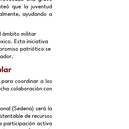
nteó que la juventud
ualmente, ayudando a
 ámbito militar
ico. Esta iniciativa
mpromiso patriótico se
nador.
ular
r para coordinar a los
echa colaboración con
ional (Sedena) será la
ustentable de recursos
a participación activa