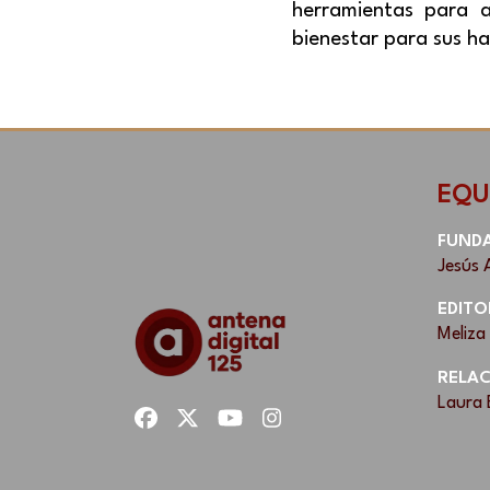
herramientas para 
bienestar para sus ha
EQU
FUND
Jesús 
EDITO
Meliza
RELAC
Laura 