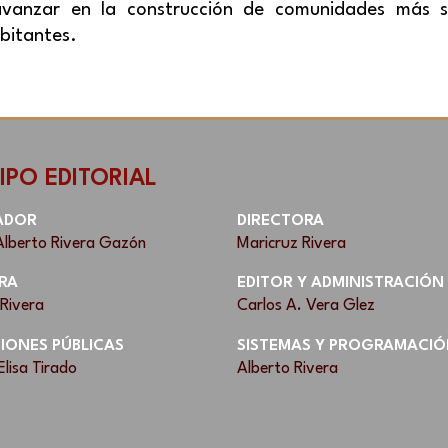
avanzar en la construcción de comunidades más 
bitantes.
IPO EDITORIAL
ADOR
DIRECTORA
Alberto Rivera Gazón
Maricruz Rivera
RA
EDITOR Y ADMINISTRACIÓN
 Rivera
Carlos A. Vera Glez
IONES PÚBLICAS
SISTEMAS Y PROGRAMACIÓ
Elisa Tirado
Alberto Rivera