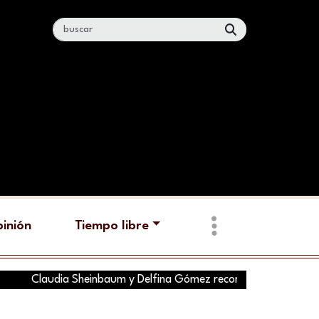
inión
Tiempo libre
laudia Sheinbaum y Delfina Gómez recorren hoy tres municipios